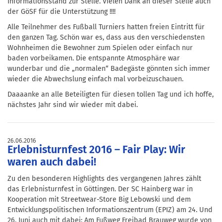
Informationsstand zur Stelle. Vielen Dank an dieser Stelle auch
der GöSF für die Unterstützung !!!!
Alle Teilnehmer des Fußball Turniers hatten freien Eintritt für
den ganzen Tag. Schön war es, dass aus den verschiedensten
Wohnheimen die Bewohner zum Spielen oder einfach nur
baden vorbeikamen. Die entspannte Atmosphäre war
wunderbar und die „normalen“ Badegäste gönnten sich immer
wieder die Abwechslung einfach mal vorbeizuschauen.
Daaaanke an alle Beteiligten für diesen tollen Tag und ich hoffe,
nächstes Jahr sind wir wieder mit dabei.
26.06.2016
Erlebnisturnfest 2016 – Fair Play: Wir
waren auch dabei!
Zu den besonderen Highlights des vergangenen Jahres zählt
das Erlebnisturnfest in Göttingen. Der SC Hainberg war in
Kooperation mit Streetwear-Store Big Lebowski und dem
Entwicklungspolitischen Informationszentrum (EPIZ) am 24. Und
26. Juni auch mit dabei: Am Fußweg Freibad Brauweg wurde von