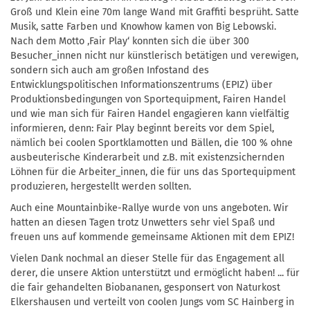
Groß und Klein eine 70m lange Wand mit Graffiti besprüht. Satte
Musik, satte Farben und Knowhow kamen von Big Lebowski.
Nach dem Motto ‚Fair Play‘ konnten sich die über 300
Besucher_innen nicht nur künstlerisch betätigen und verewigen,
sondern sich auch am großen Infostand des
Entwicklungspolitischen Informationszentrums (EPIZ) über
Produktionsbedingungen von Sportequipment, Fairen Handel
und wie man sich für Fairen Handel engagieren kann vielfältig
informieren, denn: Fair Play beginnt bereits vor dem Spiel,
nämlich bei coolen Sportklamotten und Bällen, die 100 % ohne
ausbeuterische Kinderarbeit und z.B. mit existenzsichernden
Löhnen für die Arbeiter_innen, die für uns das Sportequipment
produzieren, hergestellt werden sollten.
Auch eine Mountainbike-Rallye wurde von uns angeboten. Wir
hatten an diesen Tagen trotz Unwetters sehr viel Spaß und
freuen uns auf kommende gemeinsame Aktionen mit dem EPIZ!
Vielen Dank nochmal an dieser Stelle für das Engagement all
derer, die unsere Aktion unterstützt und ermöglicht haben! ... für
die fair gehandelten Biobananen, gesponsert von Naturkost
Elkershausen und verteilt von coolen Jungs vom SC Hainberg in