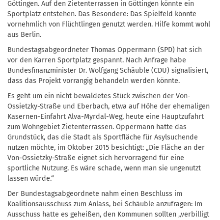
Göttingen. Auf den Zietenterrassen in Göttingen könnte ein
Sportplatz entstehen. Das Besondere: Das Spielfeld könnte
vornehmlich von Flüchtlingen genutzt werden. Hilfe kommt wohl
aus Berlin.
Bundestagsabgeordneter Thomas Oppermann (SPD) hat sich
vor den Karren Sportplatz gespannt. Nach Anfrage habe
Bundesfinanzminister Dr. Wolfgang Schäuble (CDU) signalisiert,
dass das Projekt vorrangig behandeln werden könnte.
Es geht um ein nicht bewaldetes Stück zwischen der Von-
Ossietzky-Straße und Eberbach, etwa auf Höhe der ehemaligen
Kasernen-Einfahrt Alva-Myrdal-Weg, heute eine Hauptzufahrt
zum Wohngebiet Zietenterrassen. Oppermann hatte das
Grundstück, das die Stadt als Sportfläche für Asylsuchende
nutzen möchte, im Oktober 2015 besichtigt: „Die Fläche an der
Von-Ossietzky-Straße eignet sich hervorragend für eine
sportliche Nutzung. Es wäre schade, wenn man sie ungenutzt
lassen würde.“
Der Bundestagsabgeordnete nahm einen Beschluss im
Koalitionsausschuss zum Anlass, bei Schäuble anzufragen: Im
Ausschuss hatte es geheißen, den Kommunen sollten „verbilligt