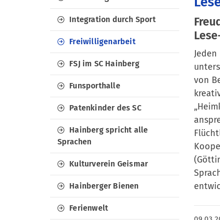
Lese
Integration durch Sport
Freu
Lese
Freiwilligenarbeit
Jeden 
FSJ im SC Hainberg
unters
von Be
Funsporthalle
kreati
„Heimk
Patenkinder des SC
anspre
Hainberg spricht alle
Flücht
Sprachen
Kooper
(Götti
Kulturverein Geismar
Sprach
entwic
Hainberger Bienen
Ferienwelt
09.03.2