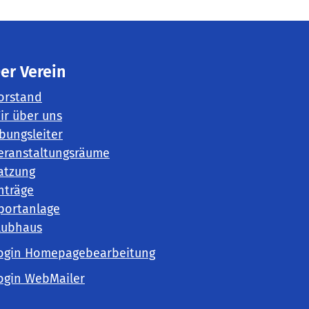
er Verein
orstand
ir über uns
bungsleiter
eranstaltungsräume
atzung
nträge
portanlage
lubhaus
ogin Homepagebearbeitung
ogin WebMailer