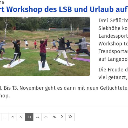
016
t Workshop des LSB und Urlaub auf
Drei Geflüch
Siekhöhe ko
Landessport
Workshop te
Trendsporta
auf Langeoo
Die Freude d
viel getanzt
. Bis 13. November geht es dann mit neun Geflüchtet
hop.
…
21
22
23
24
25
26