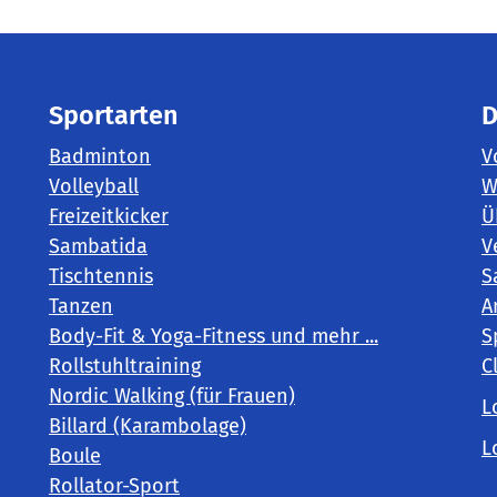
Sportarten
D
Badminton
V
Volleyball
W
Freizeitkicker
Ü
Sambatida
V
Tischtennis
S
Tanzen
A
Body-Fit & Yoga-Fitness und mehr ...
S
Rollstuhltraining
C
Nordic Walking (für Frauen)
L
Billard (Karambolage)
L
Boule
Rollator-Sport