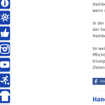
Hainbe
wenn m
In der
der Vo
Hainbe
Im wei
Pflich
triump
Zieten
teil
Han