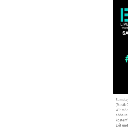
Samstag,
(Musik 
Wir möc
abbauen
kostenf
Exil un