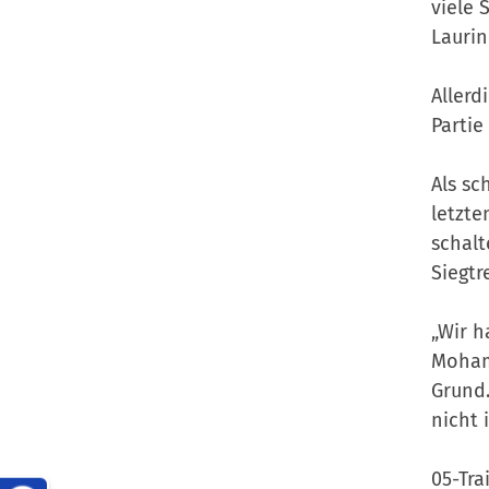
viele 
Laurin
Allerd
Partie
Als sc
letzte
schalt
Siegtre
„Wir h
Mohame
Grund.
nicht 
05-Tra