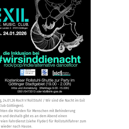
 24.01.26 Roch'n'RollStuhl / Wir sind die Nacht im Exil
Club Göttingen).
hten die Hürden für Menschen mit Behinderung
 und deshalb gibt es an dem Abend einen
reien Fahrdienst (siehe Flyder) für Rollstuhlfahrer zum
d wieder nach Hause.