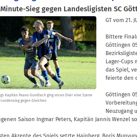
-Minute-Sieg gegen Landesligisten SC Göt
GT vom 21. J
Bittere Fina
Göttingen 05
Bezirksligis
Lager-Cups m
das Spiel, v
feierte den 
Göttingen 05
gs Kapitän Paavo Gundlach ging voran (hier eine Szene
rundensieg gegen Gleichen
Vorbereitung
Neuzugang un
genen Saison Ingmar Peters, Kapitän Jannis Wenzel s
sten Akzente des Spiels setzte Hainberg. Boris Munyur