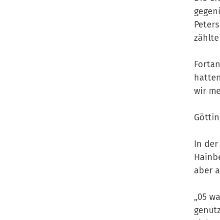
gegenü
Peters
zählte
Fortan
hatten
wir me
Göttin
In der
Hainbe
aber a
„05 wa
genutz