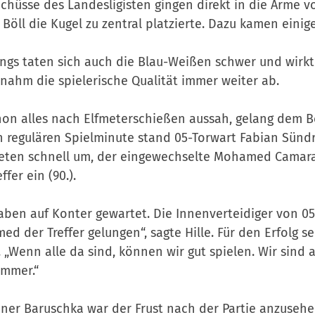
Schüsse des Landesligisten gingen direkt in die Arme v
 Böll die Kugel zu zentral platzierte. Dazu kamen einige
ings taten sich auch die Blau-Weißen schwer und wirk
 nahm die spielerische Qualität immer weiter ab.
hon alles nach Elfmeterschießen aussah, gelang dem Be
n regulären Spielminute stand 05-Torwart Fabian Sünd
eten schnell um, der eingewechselte Mohamed Camara 
ffer ein (90.).
aben auf Konter gewartet. Die Innenverteidiger von 05
d der Treffer gelungen“, sagte Hille. Für den Erfolg s
 „Wenn alle da sind, können wir gut spielen. Wir sind
immer.“
iner Baruschka war der Frust nach der Partie anzusehen