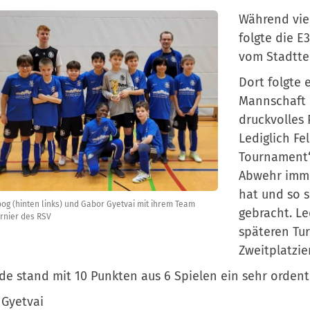
Während vie
folgte die 
vom Stadttei
Dort folgte e
Mannschaft m
druckvolles
Lediglich Fel
Tournament“
Abwehr imme
hat und so s
oog (hinten links) und Gabor Gyetvai mit ihrem Team
gebracht. L
rnier des RSV
späteren Tu
Zweitplatzi
e stand mit 10 Punkten aus 6 Spielen ein sehr ordentli
 Gyetvai