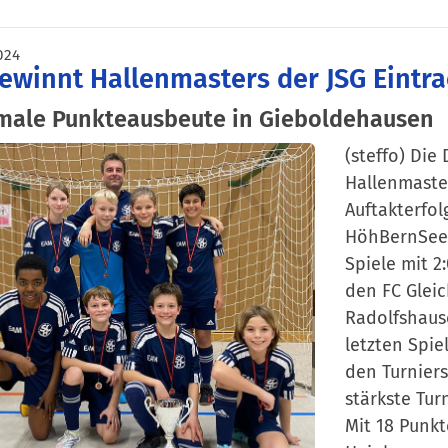
024
ewinnt Hallenmasters der JSG Eintr
male Punkteausbeute in Gieboldehausen
(steffo) Di
Hallenmaste
Auftakterfol
HöhBernSee 
Spiele mit 2
den FC Gleic
Radolfshause
letzten Spi
den Turniers
stärkste Tur
Mit 18 Punkt