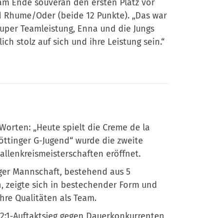
am Ende souverän den ersten Platz vor
d Rhume/Oder (beide 12 Punkte). „Das war
uper Teamleistung, Enna und die Jungs
ich stolz auf sich und ihre Leistung sein.“
 Worten: „Heute spielt die Creme de la
öttinger G-Jugend“ wurde die zweite
llenkreismeisterschaften eröffnet.
ger Mannschaft, bestehend aus 5
, zeigte sich in bestechender Form und
ihre Qualitäten als Team.
2:1-Auftaktsieg gegen Dauerkonkurrenten