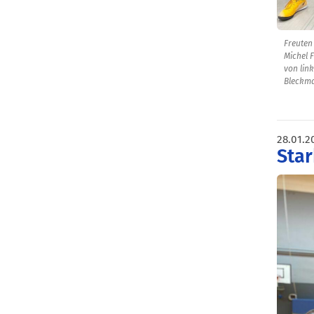
Freuten 
Michel 
von lin
Bleckma
28.01.2
Star