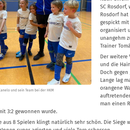
SC Rosdorf, 
Rosdorf hat 
gespickt mit
organisiert 
unangehm zu
Trainer Tomá
Der weitere 
und die Hain
Doch gegen 
Lange lag ma
orangene Wa
anelo und sein Team bei der HKM
auftretende
man einen R
mit 3:2 gewonnen wurde.
e aus 8 Spielen klingt natürlich sehr schön. Die Siege
rInnen super agierten und viele Tore schossen.