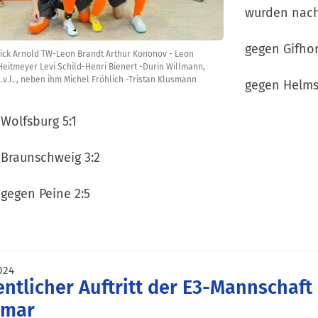
wurden nachf
gegen Gifhor
ick Arnold TW-Leon Brandt Arthur Kononov - Leon
eitmeyer Levi Schild-Henri Bienert -Durin Willmann,
.v.l. , neben ihm Michel Fröhlich -Tristan Klusmann
gegen Helms
Wolfsburg 5:1
Braunschweig 3:2
 gegen Peine 2:5
024
ntlicher Auftritt der E3-Mannschaft
smar