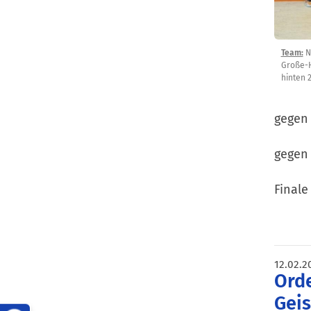
Team:
N
Große-H
hinten 2
gegen 
gegen 
Finale
12.02.2
Orde
Gei