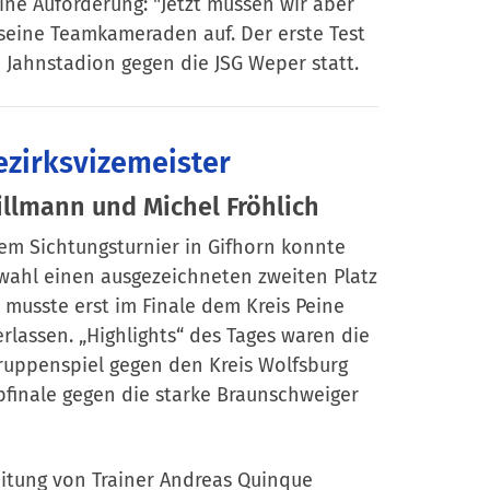
ine Auforderung: "Jetzt müssen wir aber
seine Teamkameraden auf. Der erste Test
 Jahnstadion gegen die JSG Weper statt.
ezirksvizemeister
illmann und Michel Fröhlich
nem Sichtungsturnier in Gifhorn konnte
swahl einen ausgezeichneten zweiten Platz
musste erst im Finale dem Kreis Peine
rlassen. „Highlights“ des Tages waren die
ruppenspiel gegen den Kreis Wolfsburg
bfinale gegen die starke Braunschweiger
eitung von Trainer Andreas Quinque