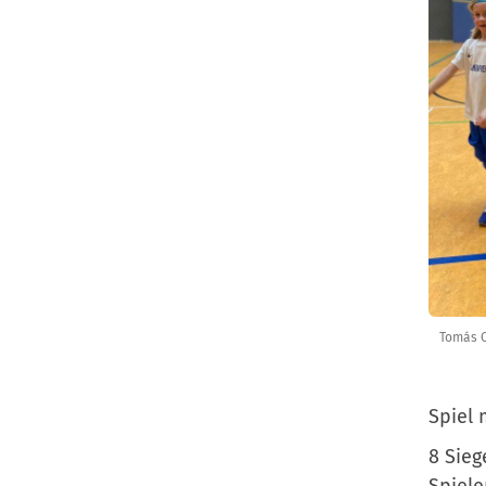
Tomás C
Spiel 
8 Sieg
Spiele