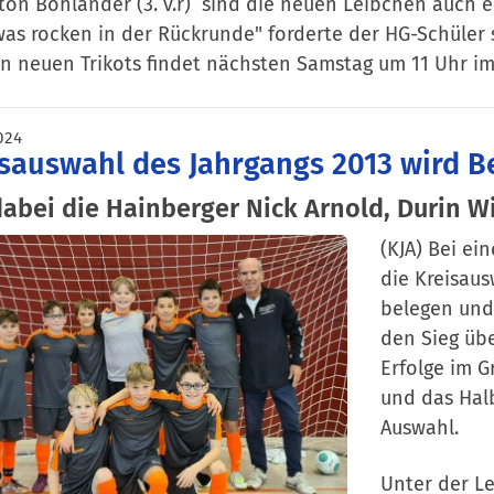
ton Bohlander (3. v.r) sind die neuen Leibchen auch e
as rocken in der Rückrunde" forderte der HG-Schüler 
n neuen Trikots findet nächsten Samstag um 11 Uhr im
024
sauswahl des Jahrgangs 2013 wird B
dabei die Hainberger Nick Arnold, Durin W
(KJA) Bei ei
die Kreisau
belegen und 
den Sieg übe
Erfolge im G
und das Hal
Auswahl.
Unter der L