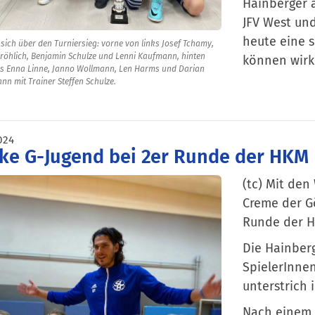
Hainberger 
JFV West un
heute eine s
sich über den Turniersieg: vorne von links Josef Tchamy,
Fröhlich, Benjamin Schulze und Lenni Kaufmann, hinten
können wirkl
ks Enna Linne, Janno Wollmann, Len Harms und Darian
nn mit Trainer Steffen Schulze.
024
ke G-Jugend bei 2er Runde der HKM
(tc) Mit den
Creme der G
Runde der Ha
Die Hainber
SpielerInnen
unterstrich 
Nach einem 