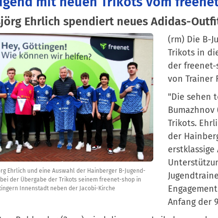
ugend mit neuen Trikots vom freene
jörg Ehrlich spendiert neues Adidas-Outfi
(rm) Die B-J
Trikots in d
der freenet-
von Trainer
"Die sehen t
Bumazhnov (g
Trikots. Ehr
der Hainberg
erstklassige
Unterstützun
rg Ehrlich und eine Auswahl der Hainberger B-Jugend-
Jugendtraine
 bei der Übergabe der Trikots seinem freenet-shop in
Engagement.
tingern Innenstadt neben der Jacobi-Kirche
Anfang der 9