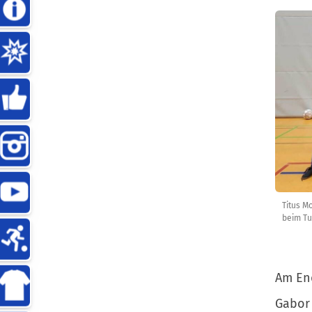
Titus M
beim Tu
Am End
Gabor