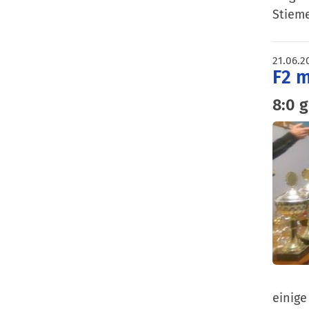
Stieme
21.06.2
F2 m
8:0 
einige