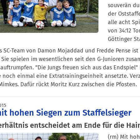
souverän du
der Oststaf
alle acht Sp
von 34:12 To
Göttinger St
s SC-Team von Damon Mojaddad und Fredde Pense ist d
. Sie spielen im wesentlichen seit den G-Junioren zu
 auftrumpfen. "Die Jungs freuen sich aus das Endspiel" 
noch einmal eine Extratrainingseinheit ansetzte. Ver
Mimkes. Dafür rückt Moritz Kurz zwischen die Pfosten.
015
it hohen Siegen zum Staffelsieger
erhältnis entscheidet am Ende für die Hai
(rm) Mit hoh