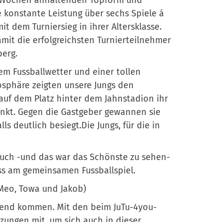
it Wochen anhaltenden Topform und
 konstante Leistung über sechs Spiele á
it dem Turniersieg in ihrer Altersklasse.
mit die erfolgreichsten Turnierteilnehmer
berg.
em Fussballwetter und einer tollen
osphäre zeigten unsere Jungs den
auf dem Platz hinter dem Jahnstadion ihr
nkt. Gegen die Gastgeber gewannen sie
lls deutlich besiegt.Die Jungs, für die in
uch -und das war das Schönste zu sehen-
ss am gemeinsamen Fussballspiel.
, Meo, Towa und Jakob)
gend kommen. Mit den beim JuTu-4you-
tzungen mit, um sich auch in dieser