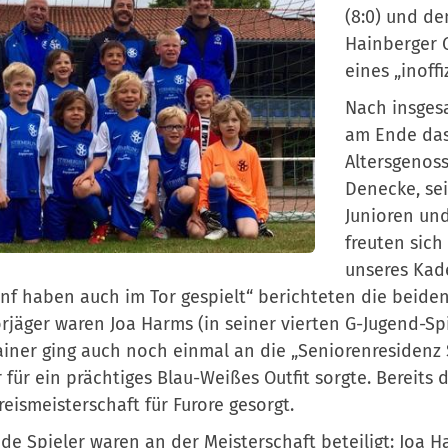
(8:0) und de
Hainberger G
eines „inoffi
Nach insgesa
am Ende das 
Altersgenoss
Denecke, sei
Junioren und
freuten sich 
unseres Kad
nf haben auch im Tor gespielt“ berichteten die beiden
rjäger waren Joa Harms (in seiner vierten G-Jugend-Sp
ainer ging auch noch einmal an die „Seniorenresidenz S
 für ein prächtiges Blau-Weißes Outfit sorgte. Bereits
reismeisterschaft für Furore gesorgt.
de Spieler waren an der Meisterschaft beteiligt: Joa H