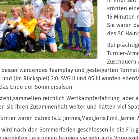
in ihrer se
krönten eine
15 Minuten m
Sie waren da
des SC Hain
Bei prächtig
Turnier-Atm
Zuschauern 
besser werdendes Teamplay und gesteigerten Torinsti
0 und (im Rückspiel) 2:0. SVG II und 05 III wurden ebenfa
 das Ende der Sommersaison
teht,sammelten reichlich Wettkampferfahrung, aber a
en sie ihren Zusammenhalt weiter und hatten viel Spa
urnier waren dabei: (v.l.: Jannes,Maxi,Joris,Emil, Jamie
 wird nach den Sommerferien geschlossen in die F-Ju
r gezeigten Leistungen bringen sie sehr gute Vorausse