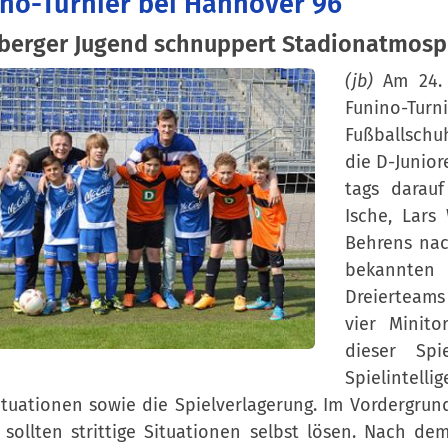
no-Turnier bei Hannover 96
berger Jugend schnuppert Stadionatmosp
(jb)
Am 24. 
Funino-Turn
Fußballschu
die D-Junio
tags darau
Ische, Lars
Behrens nac
bekannten
Dreierteams
vier Minito
dieser Spi
Spielintell
ituationen sowie die Spielverlagerung. Im Vordergru
sollten strittige Situationen selbst lösen. Nach d