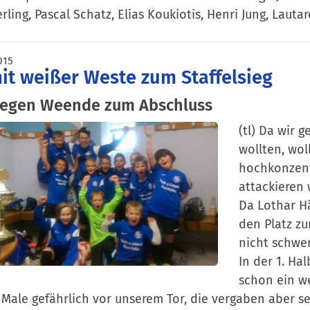
rling, Pascal Schatz, Elias Koukiotis, Henri Jung, Lautar
015
it weißer Weste zum Staffelsieg
gegen Weende zum Abschluss
(tl) Da wir 
wollten, wol
hochkonzent
attackieren 
Da Lothar H
den Platz zu
nicht schwer
In der 1. Hal
schon ein w
 Male gefährlich vor unserem Tor, die vergaben aber s