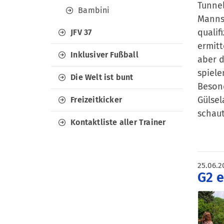
Tunne
Bambini
Manns
qualif
JFV 37
ermitt
Inklusiver Fußball
aber 
spiele
Die Welt ist bunt
Beson
Gülse
Freizeitkicker
schaut
Kontaktliste aller Trainer
25.06.2
G2 e