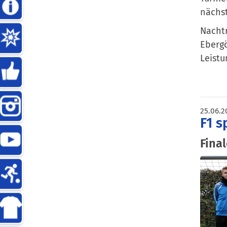
nächst
Nachtr
Ebergö
Leistu
25.06.2
F1 s
Fina