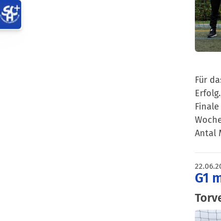
Für da
Erfolg
Finale
Woche 
Antal 
22.06.2
G1 m
Torv