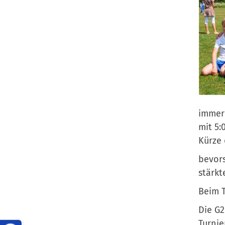
immer 
mit 5:
Kürze
bevors
stärkt
Beim T
Die G2
Turnie