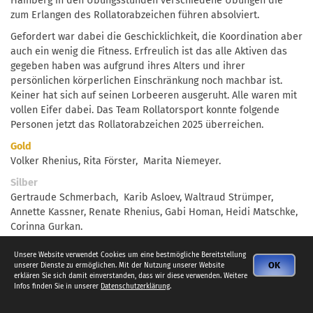
Hainberg in den Übungsstunden verschiedene Übungen die
zum Erlangen des Rollatorabzeichen führen absolviert.
Gefordert war dabei die Geschicklichkeit, die Koordination aber
auch ein wenig die Fitness. Erfreulich ist das alle Aktiven das
gegeben haben was aufgrund ihres Alters und ihrer
persönlichen körperlichen Einschränkung noch machbar ist.
Keiner hat sich auf seinen Lorbeeren ausgeruht. Alle waren mit
vollen Eifer dabei. Das Team Rollatorsport konnte folgende
Personen jetzt das Rollatorabzeichen 2025 überreichen.
Gold
Volker Rhenius, Rita Förster, Marita Niemeyer.
Silber
Gertraude Schmerbach, Karib Asloev, Waltraud Strümper,
Annette Kassner, Renate Rhenius, Gabi Homan, Heidi Matschke,
Corinna Gurkan.
Bronze
Unsere Website verwendet Cookies um eine bestmögliche Bereitstellung
Ulrich Schmerbach, Katharina Pfitzner, Liane Riebold, Christa
OK
unserer Dienste zu ermöglichen. Mit der Nutzung unserer Website
Knobel,
erklären Sie sich damit einverstanden, dass wir diese verwenden. Weitere
Infos finden Sie in unserer
Datenschutzerklärung
.
Burghardt Kachel, Günter Petermann, Kirsten - Anja Maack,
Renate Löb.